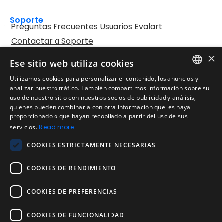
Soporte
Preguntas Frecuentes Usuarios Evalart
Contactar a Soporte
Preguntas Frecuentes Candidatos
×
Ese sitio web utiliza cookies
Legal
Utilizamos cookies para personalizar el contenido, los anuncios y
Condiciones de Servicio
ENGLISH
analizar nuestro tráfico. También compartimos información sobre su
Aviso de privacidad
uso de nuestro sitio con nuestros socios de publicidad y análisis,
SPANISH
quienes pueden combinarla con otra información que les haya
Política de cookies
proporcionado o que hayan recopilado a partir del uso de sus
Política de devoluciones
PORTUGUESE
servicios.
Read more
Acuerdo de licencia de usuario
COOKIES ESTRICTAMENTE NECESARIAS
Aviso legal
Política de uso aceptable
COOKIES DE RENDIMIENTO
Empresa
COOKIES DE PREFERENCIAS
Acerca de nosotros
Blog
COOKIES DE FUNCIONALIDAD