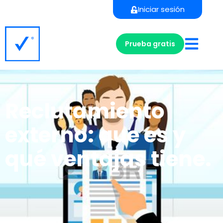
Iniciar sesión
Prueba gratis
Reclutamiento
externo: que es y
qué ventajas tiene.