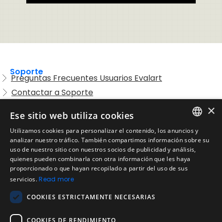
Soporte
Preguntas Frecuentes Usuarios Evalart
Contactar a Soporte
Preguntas Frecuentes Candidatos
×
Ese sitio web utiliza cookies
Legal
Utilizamos cookies para personalizar el contenido, los anuncios y
Condiciones de Servicio
ENGLISH
analizar nuestro tráfico. También compartimos información sobre su
Aviso de privacidad
uso de nuestro sitio con nuestros socios de publicidad y análisis,
SPANISH
quienes pueden combinarla con otra información que les haya
Política de cookies
proporcionado o que hayan recopilado a partir del uso de sus
Política de devoluciones
PORTUGUESE
servicios.
Read more
Acuerdo de licencia de usuario
COOKIES ESTRICTAMENTE NECESARIAS
Aviso legal
Política de uso aceptable
COOKIES DE RENDIMIENTO