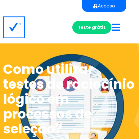
Acceso
Teste grátis
Como utilizar
testes de raciocínio
lógico em
processos de
seleção?