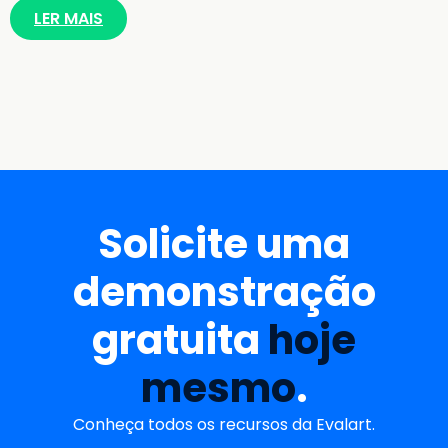
LER MAIS
Solicite uma
demonstração
gratuita
hoje
mesmo
.
Conheça todos os recursos da Evalart.