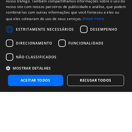
ENGLISH
nosso tráfego. Também compartilhamos informações sobre o uso do
Legal
Política de Uso Aceitável
nosso site com nossos parceiros de publicidade e análise, que podem
SPANISH
combiná-las com outras informações que você forneceu a eles ou
Aviso Legal
que eles coletaram do uso de seus serviços.
Read more
PORTUGUESE
Empresa
ESTRITAMENTE NECESSÁRIOS
DESEMPENHO
Sobre nós
Blog da Evalart
DIRECIONAMENTO
FUNCIONALIDADE
Confiabilidade dos testes Evalart
Questionários
NÃO CLASSIFICADOS
MOSTRAR DETALHES
Contate-Nos
Contate-Nos
ACEITAR TODOS
RECUSAR TODOS
Entre em contato com as vendas
Noosa Labs Inc – Las Vegas, NV, USA