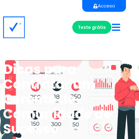
Acceso
Teste grátis
Dicas para
Contratar um
Gerente de
Comunidade de
Sucesso