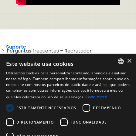
Suporte
Perguntas freqüentes – Recrutador
×
Entre em contato com o Suporte
Este website usa cookies
Preguntas frequentes – Candidatos
Utilizamos cookies para personalizar conteúdo, anúncios e analisar
ENGLISH
nosso tráfego. Também compartilhamos informações sobre o uso do
Legal
Política de Uso Aceitável
nosso site com nossos parceiros de publicidade e análise, que podem
SPANISH
combiná-las com outras informações que você forneceu a eles ou
Aviso Legal
que eles coletaram do uso de seus serviços.
Read more
PORTUGUESE
Empresa
ESTRITAMENTE NECESSÁRIOS
DESEMPENHO
Sobre nós
Blog da Evalart
DIRECIONAMENTO
FUNCIONALIDADE
Confiabilidade dos testes Evalart