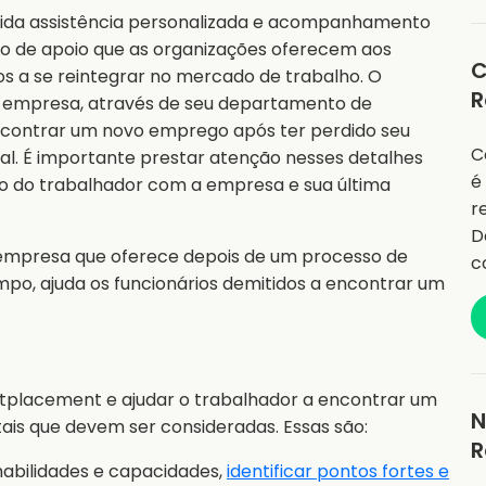
cida assistência personalizada e acompanhamento
ço de apoio que as organizações oferecem aos
C
os a se reintegrar no mercado de trabalho. O
R
 empresa, através de seu departamento de
ncontrar um novo emprego após ter perdido seu
C
l. É importante prestar atenção nesses detalhes
é
ão do trabalhador com a empresa e sua última
r
D
 empresa que oferece depois de um processo de
c
po, ajuda os funcionários demitidos a encontrar um
tplacement e ajudar o trabalhador a encontrar um
N
s que devem ser consideradas. Essas são:
R
habilidades e capacidades,
identificar pontos fortes e