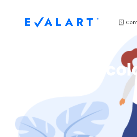
Com
O que é reco