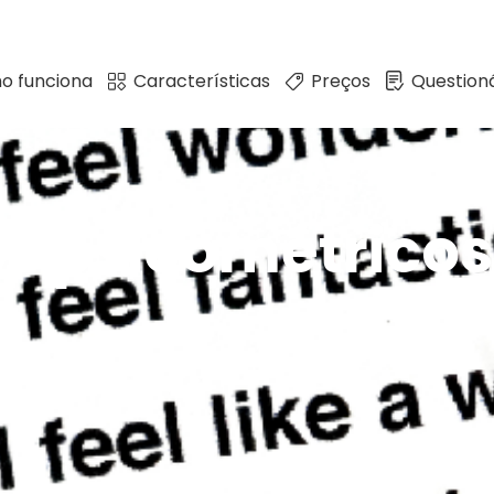
o funciona
Características
Preços
Questioná
es psicométricos