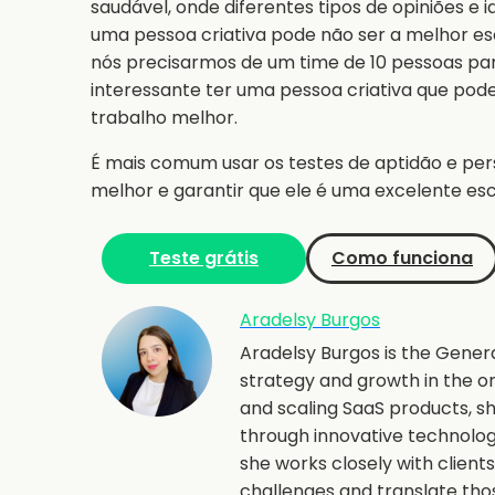
saudável, onde diferentes tipos de opiniões e
uma pessoa criativa pode não ser a melhor esc
nós precisarmos de um time de 10 pessoas para
interessante ter uma pessoa criativa que pod
trabalho melhor.
É mais comum usar os testes de aptidão e pe
melhor e garantir que ele é uma excelente esc
Teste grátis
Como funciona
Aradelsy Burgos
Aradelsy Burgos is the Gener
strategy and growth in the o
and scaling SaaS products, 
through innovative technolo
she works closely with client
challenges and translate th