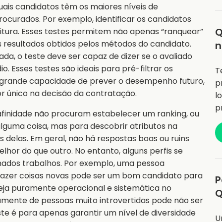
uais candidatos têm os maiores níveis de
ocurados. Por exemplo, identificar os candidatos
Q
tura. Esses testes permitem não apenas “ranquear”
 resultados obtidos pelos métodos do candidato.
n
ada, o teste deve ser capaz de dizer se o avaliado
o. Esses testes são ideais para pré-filtrar os
T
a grande capacidade de prever o desempenho futuro,
p
 único na decisão da contratação.
l
p
 afinidade não procuram estabelecer um ranking, ou
lguma coisa, mas para descobrir atributos na
delas. Em geral, não há respostas boas ou ruins
lhor do que outro. No entanto, alguns perfis se
nados trabalhos. Por exemplo, uma pessoa
fazer coisas novas pode ser um bom candidato para
P
eja puramente operacional e sistemática no
Q
vamente de pessoas muito introvertidas pode não ser
ste é para apenas garantir um nível de diversidade
U