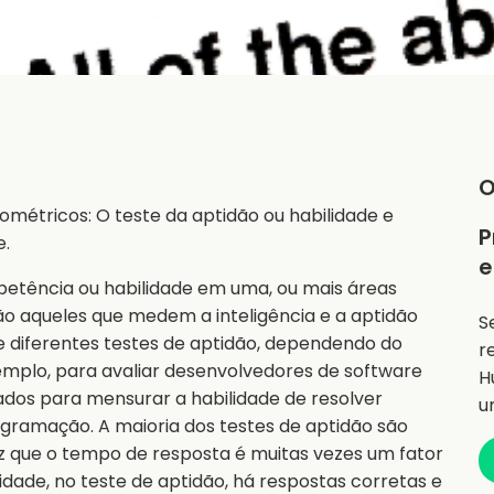
O
métricos: O teste da aptidão ou habilidade e
P
e.
e
petência ou habilidade em uma, ou mais áreas
ão aqueles que medem a inteligência e a aptidão
S
e diferentes testes de aptidão, dependendo do
r
xemplo, para avaliar desenvolvedores de software
H
sados para mensurar a habilidade de resolver
u
gramação. A maioria dos testes de aptidão são
 que o tempo de resposta é muitas vezes um fator
idade, no teste de aptidão, há respostas corretas e