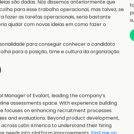
 ideias são dadas. Nós dissemos anteriormente que
f
olha para esse trabalho operacional, mas talvez, se
p
 fazer as tarefas operacionais, seria bastante
s
eria ajudar com novas ideias em como fazer o
rsonalidade para conseguir conhecer o candidato
olha para a posição, time e cultura da organização.
al Manager of Evalart, leading the company’s
nline assessments space. With experience building
she focuses on enhancing recruitment processes
gies and evaluations. Beyond product development,
s across Latin America to understand their hiring
ose needs into platform improvements.
Find me on