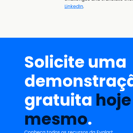
LinkedIn
.
Solicite uma
demonstraç
gratuita
hoje
mesmo
.
Conheça todos os recursos da Evalart.