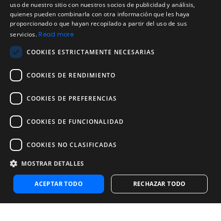
Aviso de privacidad
uso de nuestro sitio con nuestros socios de publicidad y análisis,
SPANISH
quienes pueden combinarla con otra información que les haya
Política de cookies
proporcionado o que hayan recopilado a partir del uso de sus
Política de devoluciones
PORTUGUESE
servicios.
Read more
Acuerdo de licencia de usuario
COOKIES ESTRICTAMENTE NECESARIAS
Aviso legal
Política de uso aceptable
COOKIES DE RENDIMIENTO
Empresa
COOKIES DE PREFERENCIAS
Acerca de nosotros
Blog
COOKIES DE FUNCIONALIDAD
Pruebas de confiabilidad y validez
Pruebas
COOKIES NO CLASIFICADAS
MOSTRAR DETALLES
Contáctenos
Contáctenos
ACEPTAR TODO
RECHAZAR TODO
Contactar con ventas
Noosa Labs Inc – Las Vegas, NV, USA