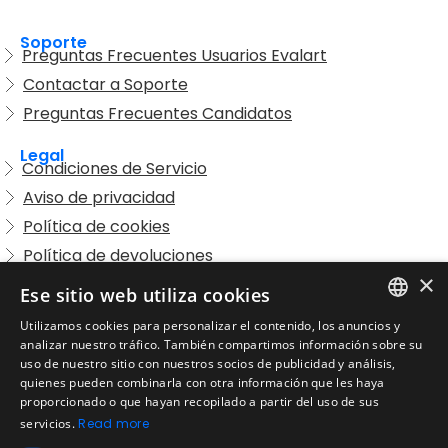
Soporte
Preguntas Frecuentes Usuarios Evalart
Contactar a Soporte
Preguntas Frecuentes Candidatos
Legal
Condiciones de Servicio
Aviso de privacidad
Política de cookies
Política de devoluciones
×
Acuerdo de licencia de usuario
Ese sitio web utiliza cookies
Aviso legal
Utilizamos cookies para personalizar el contenido, los anuncios y
Política de uso aceptable
ENGLISH
analizar nuestro tráfico. También compartimos información sobre su
uso de nuestro sitio con nuestros socios de publicidad y análisis,
Empresa
SPANISH
quienes pueden combinarla con otra información que les haya
Acerca de nosotros
proporcionado o que hayan recopilado a partir del uso de sus
PORTUGUESE
Blog
servicios.
Read more