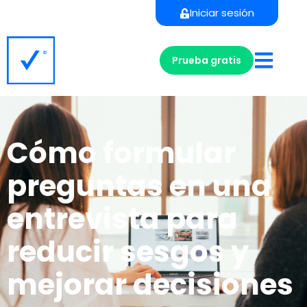
Iniciar sesión
Prueba gratis
Cómo formular
preguntas en una
entrevista para
reducir sesgos y
mejorar decisiones