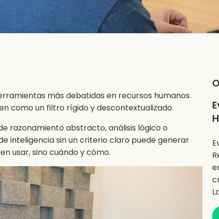
O
s herramientas más debatidas en recursos humanos.
E
en como un filtro rígido y descontextualizado.
H
de razonamiento abstracto, análisis lógico o
 inteligencia sin un criterio claro puede generar
E
eben usar, sino cuándo y cómo.
R
e
c
L