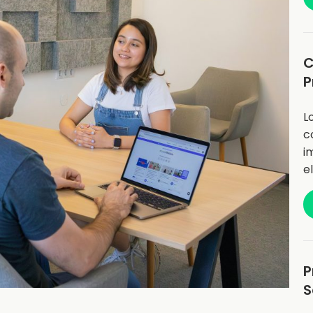
C
P
L
c
i
e
P
S