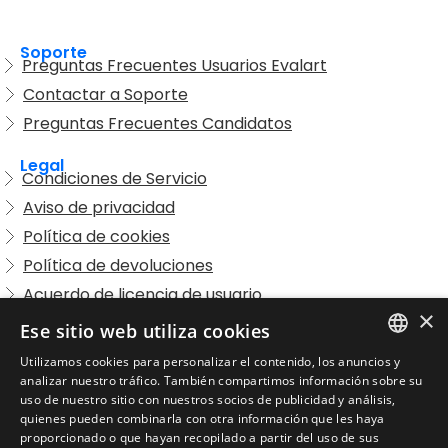
Soporte
Preguntas Frecuentes Usuarios Evalart
Contactar a Soporte
Preguntas Frecuentes Candidatos
Legal
Condiciones de Servicio
Aviso de privacidad
Política de cookies
Política de devoluciones
Acuerdo de licencia de usuario
×
Aviso legal
Ese sitio web utiliza cookies
Política de uso aceptable
Utilizamos cookies para personalizar el contenido, los anuncios y
ENGLISH
analizar nuestro tráfico. También compartimos información sobre su
Empresa
uso de nuestro sitio con nuestros socios de publicidad y análisis,
Acerca de nosotros
SPANISH
quienes pueden combinarla con otra información que les haya
Blog
proporcionado o que hayan recopilado a partir del uso de sus