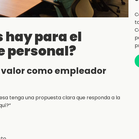
C
t
C
 hay para el
p
e personal?
p
de valor como empleador
resa tenga una propuesta clara que responda a la
quí?”
to.