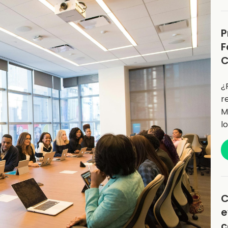
P
F
C
¿
r
M
l
C
e
c