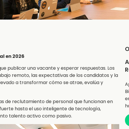
O
al en 2026
A
que publicar una vacante y esperar respuestas. Los
R
bajo remoto, las expectativas de los candidatos y la
llevado a transformar cómo se atrae, evalúa y
A
B
e
ias de reclutamiento de personal que funcionan en
h
erte hasta el uso inteligente de tecnología,
nto talento activo como pasivo.