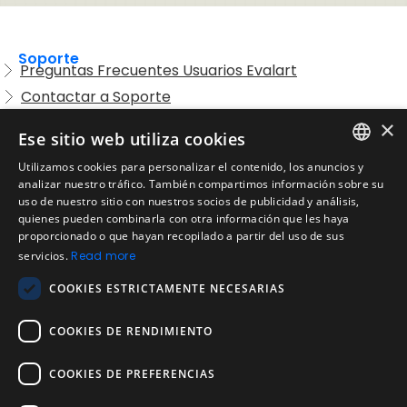
Soporte
Preguntas Frecuentes Usuarios Evalart
Contactar a Soporte
Preguntas Frecuentes Candidatos
×
Ese sitio web utiliza cookies
Legal
Utilizamos cookies para personalizar el contenido, los anuncios y
Condiciones de Servicio
ENGLISH
analizar nuestro tráfico. También compartimos información sobre su
Aviso de privacidad
uso de nuestro sitio con nuestros socios de publicidad y análisis,
SPANISH
quienes pueden combinarla con otra información que les haya
Política de cookies
proporcionado o que hayan recopilado a partir del uso de sus
Política de devoluciones
PORTUGUESE
servicios.
Read more
Acuerdo de licencia de usuario
COOKIES ESTRICTAMENTE NECESARIAS
Aviso legal
Política de uso aceptable
COOKIES DE RENDIMIENTO
Empresa
COOKIES DE PREFERENCIAS
Acerca de nosotros