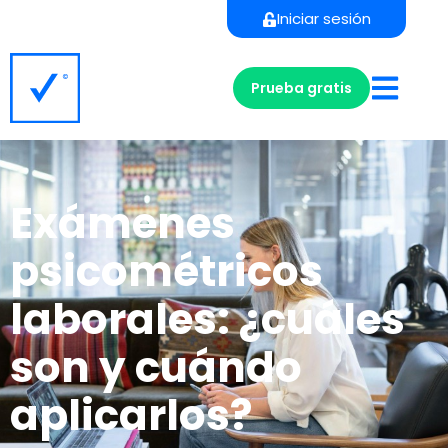
Iniciar sesión
Prueba gratis
Exámenes
psicométricos
laborales: ¿cuáles
son y cuándo
aplicarlos?