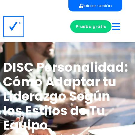
Iniciar sesión
Prueba gratis
DISC Personalidad:
Cómo Adaptar tu
Liderazgo Según
los Estilos de Tu
Equipo