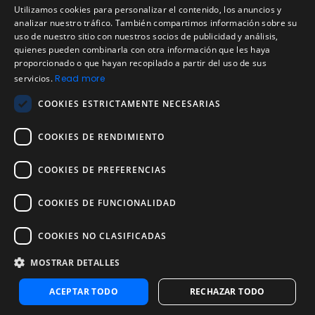
Aviso legal
Utilizamos cookies para personalizar el contenido, los anuncios y
Política de uso aceptable
ENGLISH
analizar nuestro tráfico. También compartimos información sobre su
uso de nuestro sitio con nuestros socios de publicidad y análisis,
Empresa
SPANISH
quienes pueden combinarla con otra información que les haya
Acerca de nosotros
proporcionado o que hayan recopilado a partir del uso de sus
PORTUGUESE
Blog
servicios.
Read more
Pruebas de confiabilidad y validez
COOKIES ESTRICTAMENTE NECESARIAS
Pruebas
COOKIES DE RENDIMIENTO
Contáctenos
Contáctenos
COOKIES DE PREFERENCIAS
Contactar con ventas
Noosa Labs Inc – Las Vegas, NV, USA
COOKIES DE FUNCIONALIDAD
COOKIES NO CLASIFICADAS
MOSTRAR DETALLES
ACEPTAR TODO
RECHAZAR TODO
© 2025 EVALART, TODOS LOS DERECHOS