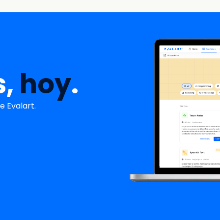
s,
hoy
.
 Evalart.