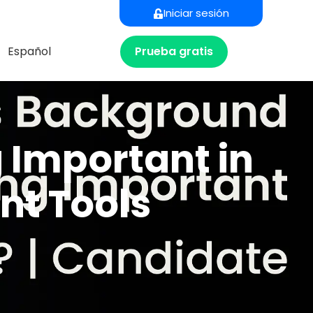
Iniciar sesión
Prueba gratis
Español
 Important in
nt Tools