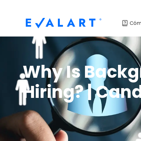
Cóm
Why Is Backg
Hiring? | Can