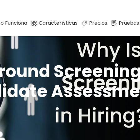
o Funciona
Características
Precios
Pruebas
round Screening
didate Assessme