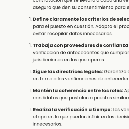
contratación que se llevará a cabo una ve
asegura que den su consentimiento para e
Define claramente los criterios de sele
para el puesto en cuestión. Adapta el proce
evitar recopilar datos innecesarios.
Trabaja con proveedores de confianza
verificación de antecedentes que cumplan 
jurisdicciones en las que operas.
Sigue las directrices legales:
Garantiza e
en torno a las verificaciones de anteceden
Mantén la coherencia entre los roles:
Ap
candidatos que postulan a puestos similare
Realiza la verificación a tiempo:
Las ver
etapa en la que puedan influir en las deci
innecesarios.