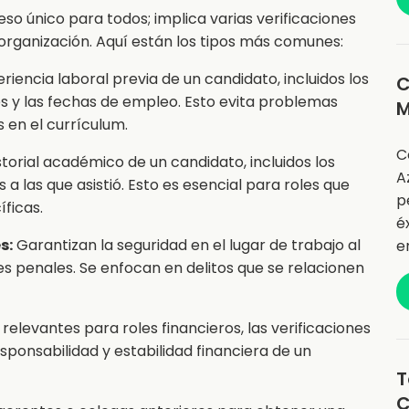
so único para todos; implica varias verificaciones
a organización. Aquí están los tipos más comunes:
iencia laboral previa de un candidato, incluidos los
C
des y las fechas de empleo. Esto evita problemas
M
 en el currículum.
C
istorial académico de un candidato, incluidos los
A
es a las que asistió. Esto es esencial para roles que
p
ficas.
é
s:
Garantizan la seguridad en el lugar de trabajo al
e
es penales. Se enfocan en delitos que se relacionen
relevantes para roles financieros, las verificaciones
sponsabilidad y estabilidad financiera de un
T
C