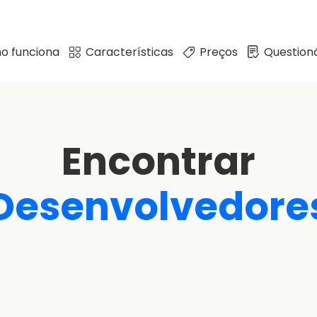
o funciona
Características
Preços
Questioná
Encontrar
Desenvolvedore