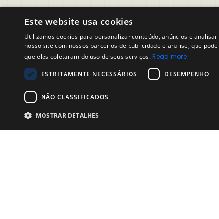
Este website usa cookies
Utilizamos cookies para personalizar conteúdo, anúncios e analis
Suporte
Legal
nosso site com nossos parceiros de publicidade e análise, que pod
que eles coletaram do uso de seus serviços.
Read more
Perguntas freqüentes – 
Política
Recrutador
Aviso Le
ESTRITAMENTE NECESSÁRIOS
DESEMPENHO
Entre em contato com o Suporte
NÃO CLASSIFICADOS
Preguntas frequentes – 
Candidatos
MOSTRAR DETALHES