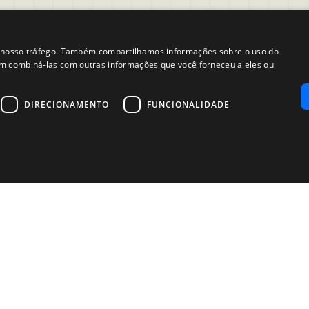
ar nosso tráfego. Também compartilhamos informações sobre o uso do
Empresa
em combiná-las com outras informações que você forneceu a eles ou
 de Uso Aceitável
Sobre nós
gal
Blog da Evalart
DIRECIONAMENTO
FUNCIONALIDADE
Confiabilidade dos testes 
Questionários
© 2025 EVALART, TODOS OS DIREI
RESERVADOS