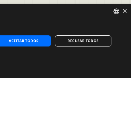
×
Contate-Nos
ENGLISH
Contate-Nos
SPANISH
ACEITAR TODOS
RECUSAR TODOS
Entre em contato com as vendas
PORTUGUESE
Evalart
Noosa Labs Inc – Las Vegas, NV, 
USA
TOS