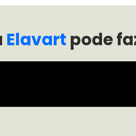
a
Elavart
pode fa