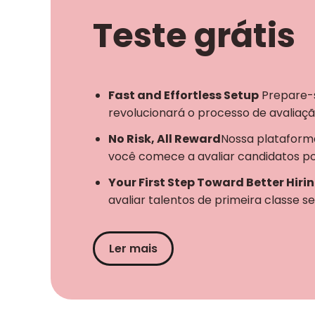
Teste grátis
Fast and Effortless Setup
Prepare-s
revolucionará o processo de avaliaçã
No Risk, All Reward
Nossa plataforma
você comece a avaliar candidatos po
Your First Step Toward Better Hiri
avaliar talentos de primeira classe s
Ler mais