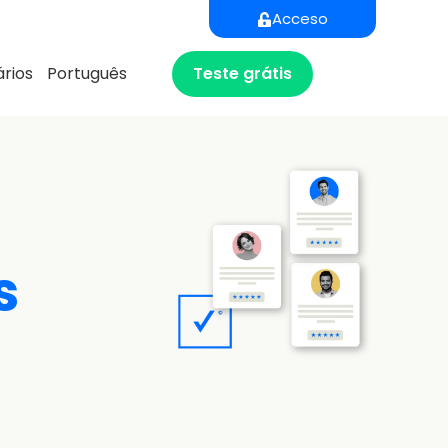
Acceso
Teste grátis
rios
Português
s