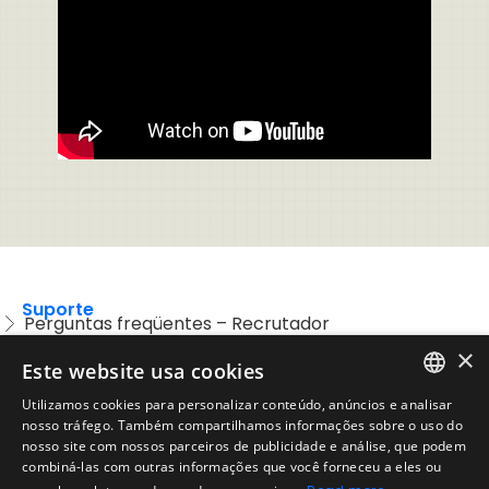
Suporte
Perguntas freqüentes – Recrutador
×
Entre em contato com o Suporte
Este website usa cookies
Preguntas frequentes – Candidatos
Utilizamos cookies para personalizar conteúdo, anúncios e analisar
ENGLISH
nosso tráfego. Também compartilhamos informações sobre o uso do
Legal
Política de Uso Aceitável
nosso site com nossos parceiros de publicidade e análise, que podem
SPANISH
combiná-las com outras informações que você forneceu a eles ou
Aviso Legal