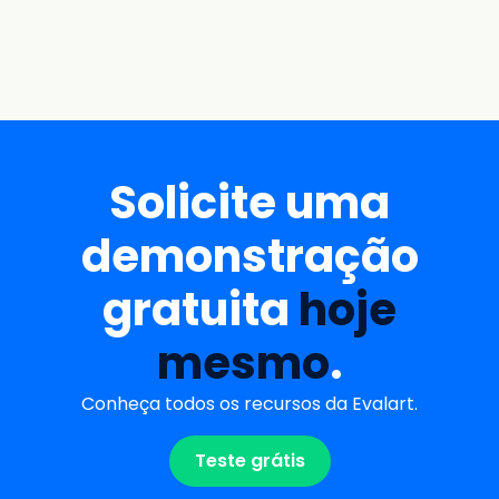
Solicite uma
demonstração
gratuita
hoje
mesmo
.
Conheça todos os recursos da Evalart.
Teste grátis