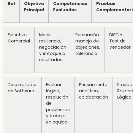
Rol
Objetivo
Competencias
Pruebas
Principal
Evaluadas
Complementari
Ejecutivo
Medir
Persuasión,
DISC +
Comercial
resiliencia,
manejo de
Test de
negociación
objeciones,
Vendedor
y enfoque a
tolerancia
resultados
Desarrollador
Evaluar
Pensamiento
Prueba
de Software
lógica,
analítico,
Razona
resolución
colaboración
Lógico
de
problemas
y trabajo
en equipo