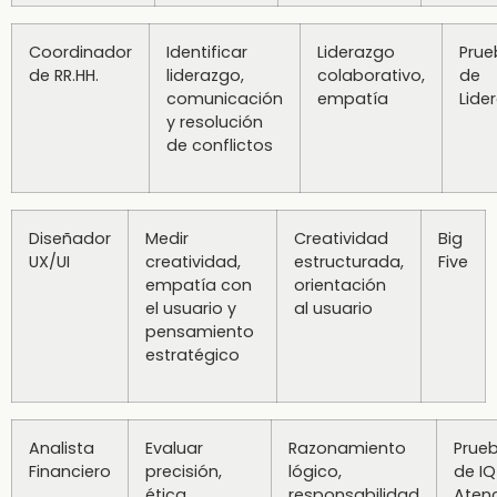
Coordinador
Identificar
Liderazgo
Prue
de RR.HH.
liderazgo,
colaborativo,
de
comunicación
empatía
Lide
y resolución
de conflictos
Diseñador
Medir
Creatividad
Big
UX/UI
creatividad,
estructurada,
Five
empatía con
orientación
el usuario y
al usuario
pensamiento
estratégico
Analista
Evaluar
Razonamiento
Prue
Financiero
precisión,
lógico,
de IQ
ética,
responsabilidad
Aten