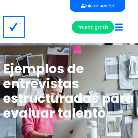
Iniciar sesión
Prueba gratis
Ejemplos de
entrevistas
estructuradas para
evaluar talento