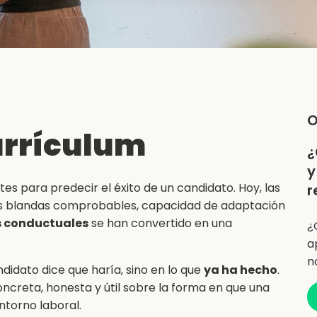
O
currículum
¿
y
tes para predecir el éxito de un candidato. Hoy, las
r
es blandas comprobables, capacidad de adaptación
 conductuales
se han convertido en una
¿
a
n
didato dice que haría, sino en lo que
ya ha hecho
.
creta, honesta y útil sobre la forma en que una
ntorno laboral.