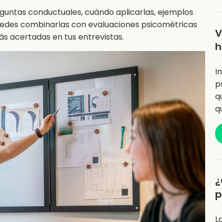
eguntas conductuales, cuándo aplicarlas, ejemplos
edes combinarlas con evaluaciones psicométricas
V
ás acertadas en tus entrevistas.
h
I
p
q
q
¿
p
L