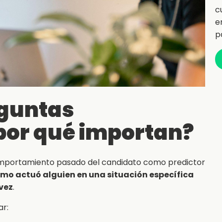
c
e
p
eguntas
por qué importan?
mportamiento pasado del candidato como predictor
mo actuó alguien en una situación específica
vez
.
ar: