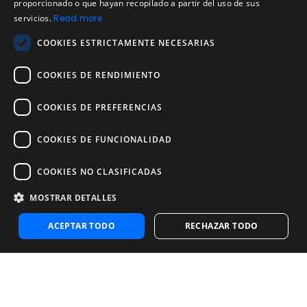
proporcionado o que hayan recopilado a partir del uso de sus
Política de devoluciones
PORTUGUESE
servicios.
Read more
Acuerdo de licencia de usuario
COOKIES ESTRICTAMENTE NECESARIAS
Aviso legal
Política de uso aceptable
COOKIES DE RENDIMIENTO
Empresa
COOKIES DE PREFERENCIAS
Acerca de nosotros
Blog
COOKIES DE FUNCIONALIDAD
Pruebas de confiabilidad y validez
Pruebas
COOKIES NO CLASIFICADAS
MOSTRAR DETALLES
Contáctenos
Contáctenos
ACEPTAR TODO
RECHAZAR TODO
Contactar con ventas
Noosa Labs Inc – Las Vegas, NV, USA