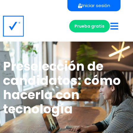
Iniciar sesión
Prueba gratis
Preselección de
candidatos: cómo
hacerla con
tecnología