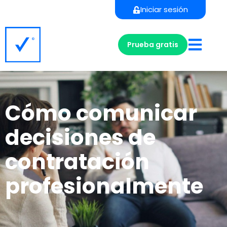
Iniciar sesión
Prueba gratis
Cómo comunicar
decisiones de
contratación
profesionalmente