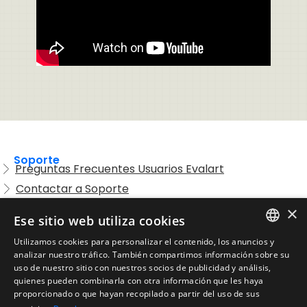
Soporte
Preguntas Frecuentes Usuarios Evalart
Contactar a Soporte
Preguntas Frecuentes Candidatos
×
Ese sitio web utiliza cookies
Legal
Utilizamos cookies para personalizar el contenido, los anuncios y
Condiciones de Servicio
ENGLISH
analizar nuestro tráfico. También compartimos información sobre su
Aviso de privacidad
uso de nuestro sitio con nuestros socios de publicidad y análisis,
SPANISH
quienes pueden combinarla con otra información que les haya
Política de cookies
proporcionado o que hayan recopilado a partir del uso de sus
Política de devoluciones
PORTUGUESE