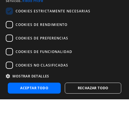
servicios.
Read more
Acuerdo de licencia de usuario
COOKIES ESTRICTAMENTE NECESARIAS
Aviso legal
Política de uso aceptable
COOKIES DE RENDIMIENTO
Empresa
COOKIES DE PREFERENCIAS
Acerca de nosotros
Blog
COOKIES DE FUNCIONALIDAD
Pruebas de confiabilidad y validez
Pruebas
COOKIES NO CLASIFICADAS
MOSTRAR DETALLES
Contáctenos
Contáctenos
ACEPTAR TODO
RECHAZAR TODO
Contactar con ventas
Noosa Labs Inc – Las Vegas, NV, USA