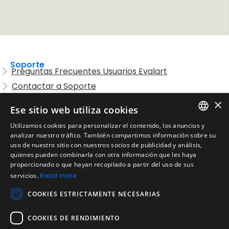
Soporte
Preguntas Frecuentes Usuarios Evalart
Contactar a Soporte
Preguntas Frecuentes Candidatos
×
Ese sitio web utiliza cookies
Legal
Utilizamos cookies para personalizar el contenido, los anuncios y
Condiciones de Servicio
ENGLISH
analizar nuestro tráfico. También compartimos información sobre su
Aviso de privacidad
uso de nuestro sitio con nuestros socios de publicidad y análisis,
SPANISH
quienes pueden combinarla con otra información que les haya
Política de cookies
proporcionado o que hayan recopilado a partir del uso de sus
Política de devoluciones
PORTUGUESE
servicios.
Read more
Acuerdo de licencia de usuario
COOKIES ESTRICTAMENTE NECESARIAS
Aviso legal
Política de uso aceptable
COOKIES DE RENDIMIENTO