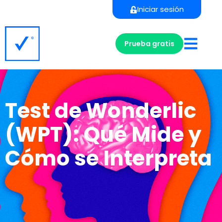
Iniciar sesión
Prueba gratis
Test de Wonderlic
(WPT): Qué Mide y
Cómo se Interpreta