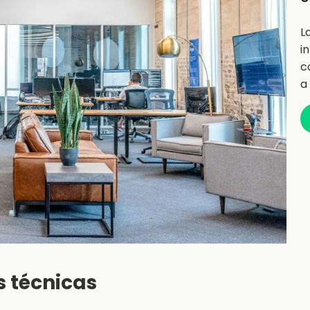
L
i
c
a
s técnicas