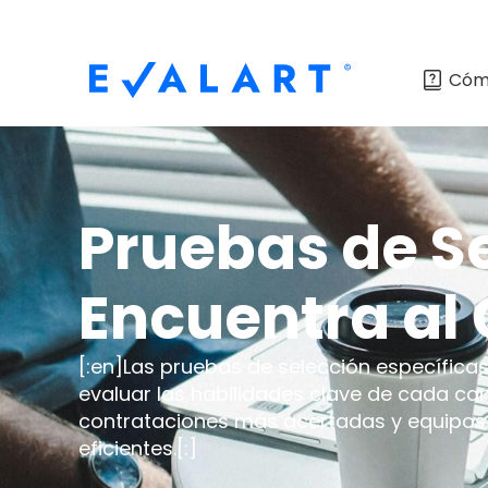
Cóm
Pruebas de Se
Encuentra al 
[:en]Las pruebas de selección específica
evaluar las habilidades clave de cada c
contrataciones más acertadas y equipos
eficientes.[:]