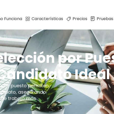
o Funciona
Características
Precios
Pruebas
lección por Pue
Candidato Ideal
s por puesto permiten
andidato, asegurando
 de trabajo más