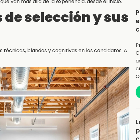
 que van más allá de la experiencia, desde el inicio.
 de selección y sus
P
e
c
P
 técnicas, blandas y cognitivas en los candidatos. A
C
a
c
C
L
p
c