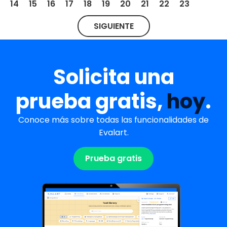
14
15
16
17
18
19
20
21
22
23
SIGUIENTE
Solicita una
prueba gratis,
hoy
.
Conoce más sobre todas las funcionalidades de
Evalart.
Prueba gratis