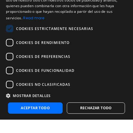
uso de nuestro sitio con nuestros socios de publicidad y análisis,
SPANISH
quienes pueden combinarla con otra información que les haya
Política de cookies
proporcionado o que hayan recopilado a partir del uso de sus
Política de devoluciones
PORTUGUESE
servicios.
Read more
Acuerdo de licencia de usuario
COOKIES ESTRICTAMENTE NECESARIAS
Aviso legal
Política de uso aceptable
COOKIES DE RENDIMIENTO
Empresa
COOKIES DE PREFERENCIAS
Acerca de nosotros
Blog
COOKIES DE FUNCIONALIDAD
Pruebas de confiabilidad y validez
Pruebas
COOKIES NO CLASIFICADAS
MOSTRAR DETALLES
Contáctenos
Contáctenos
ACEPTAR TODO
RECHAZAR TODO
Contactar con ventas
Noosa Labs Inc – Las Vegas, NV, USA