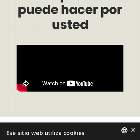
puede hacer por
usted
×
Ese sitio web utiliza cookies
Soporte
Preguntas Frecuentes Usuarios Evalart