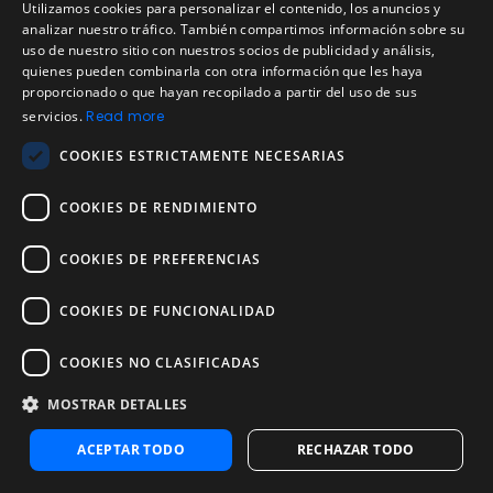
Utilizamos cookies para personalizar el contenido, los anuncios y
Contactar a Soporte
ENGLISH
analizar nuestro tráfico. También compartimos información sobre su
uso de nuestro sitio con nuestros socios de publicidad y análisis,
Preguntas Frecuentes Candidatos
SPANISH
quienes pueden combinarla con otra información que les haya
proporcionado o que hayan recopilado a partir del uso de sus
Legal
PORTUGUESE
Condiciones de Servicio
servicios.
Read more
Aviso de privacidad
COOKIES ESTRICTAMENTE NECESARIAS
Política de cookies
COOKIES DE RENDIMIENTO
Política de devoluciones
Acuerdo de licencia de usuario
COOKIES DE PREFERENCIAS
Aviso legal
Política de uso aceptable
COOKIES DE FUNCIONALIDAD
Empresa
COOKIES NO CLASIFICADAS
Acerca de nosotros
Blog
MOSTRAR DETALLES
Pruebas de confiabilidad y validez
ACEPTAR TODO
RECHAZAR TODO
Pruebas