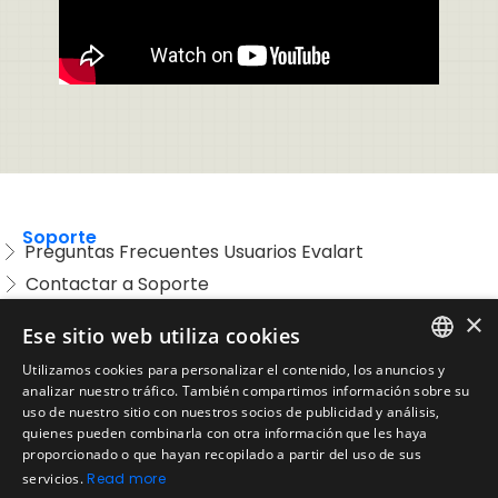
Soporte
Preguntas Frecuentes Usuarios Evalart
Contactar a Soporte
Preguntas Frecuentes Candidatos
×
Ese sitio web utiliza cookies
Legal
Utilizamos cookies para personalizar el contenido, los anuncios y
Condiciones de Servicio
ENGLISH
analizar nuestro tráfico. También compartimos información sobre su
Aviso de privacidad
uso de nuestro sitio con nuestros socios de publicidad y análisis,
SPANISH
quienes pueden combinarla con otra información que les haya
Política de cookies
proporcionado o que hayan recopilado a partir del uso de sus
Política de devoluciones
PORTUGUESE
servicios.
Read more