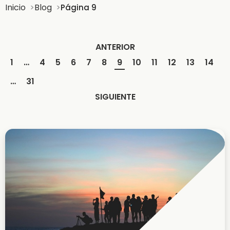
Inicio
Blog
Página 9
ANTERIOR
1
…
4
5
6
7
8
9
10
11
12
13
14
…
31
SIGUIENTE