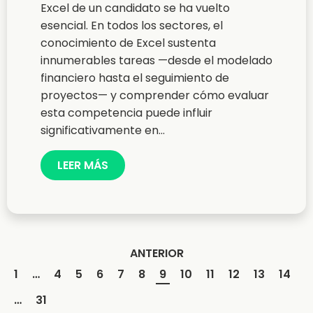
Excel de un candidato se ha vuelto
esencial. En todos los sectores, el
conocimiento de Excel sustenta
innumerables tareas —desde el modelado
financiero hasta el seguimiento de
proyectos— y comprender cómo evaluar
esta competencia puede influir
significativamente en...
LEER MÁS
ANTERIOR
1
…
4
5
6
7
8
9
10
11
12
13
14
…
31