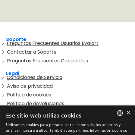
Soporte
Preguntas Frecuentes Usuarios Evalart
Contactar a Soporte
Preguntas Frecuentes Candidatos
Legal
Condiciones de Servicio
Aviso de privacidad
Política de cookies
Política de devoluciones
×
Acuerdo de licencia de usuario
Ese sitio web utiliza cookies
Aviso legal
Utilizamos cookies para personalizar el contenido, los anuncios y
Política de uso aceptable
ENGLISH
analizar nuestro tráfico. También compartimos información sobre su