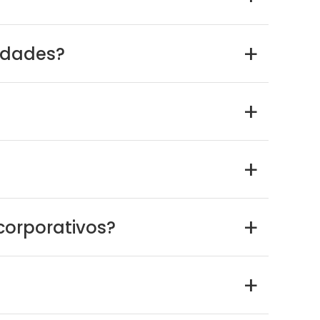
idades?
a
a
a
corporativos?
a
a