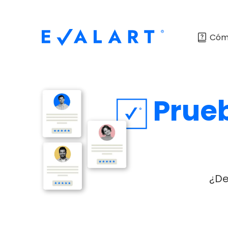
Cóm
Prue
¿De