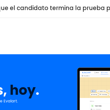
e el candidato termina la prueba p
s,
hoy
.
 Evalart.