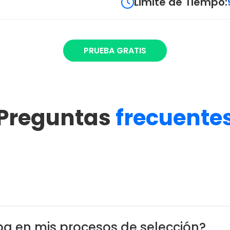
Limite de Tiempo:
PRUEBA GRATIS
Preguntas
frecuente
a en mis procesos de selección?