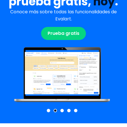
prueba gratis,
hoy
.
Conoce más sobre todas las funcionalidades de
Evalart.
Prueba gratis