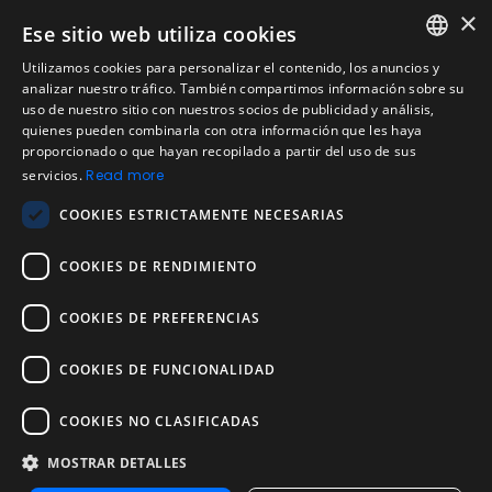
Preguntas Frecuentes Candidatos
×
Ese sitio web utiliza cookies
Legal
Utilizamos cookies para personalizar el contenido, los anuncios y
Condiciones de Servicio
ENGLISH
analizar nuestro tráfico. También compartimos información sobre su
Aviso de privacidad
uso de nuestro sitio con nuestros socios de publicidad y análisis,
SPANISH
quienes pueden combinarla con otra información que les haya
Política de cookies
proporcionado o que hayan recopilado a partir del uso de sus
Política de devoluciones
PORTUGUESE
servicios.
Read more
Acuerdo de licencia de usuario
COOKIES ESTRICTAMENTE NECESARIAS
Aviso legal
Política de uso aceptable
COOKIES DE RENDIMIENTO
Empresa
COOKIES DE PREFERENCIAS
Acerca de nosotros
Blog
COOKIES DE FUNCIONALIDAD
Pruebas de confiabilidad y validez
Pruebas
COOKIES NO CLASIFICADAS
MOSTRAR DETALLES
Contáctenos
Contáctenos