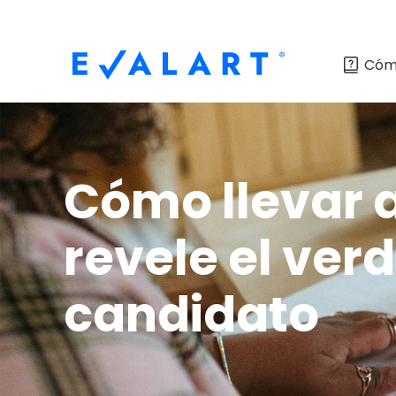
Cóm
Cómo llevar 
revele el ver
candidato