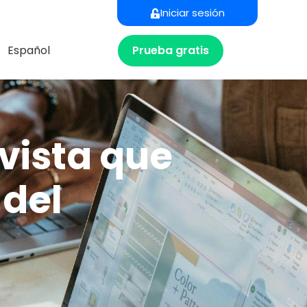
Iniciar sesión
Prueba gratis
Español
vista que
 del