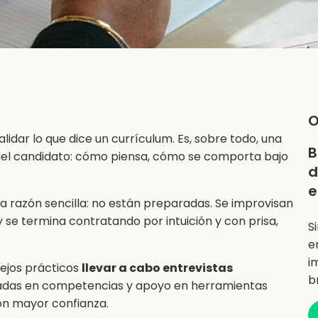
O
lidar lo que dice un currículum. Es, sobre todo, una
B
 del candidato: cómo piensa, cómo se comporta bajo
d
e
a razón sencilla: no están preparadas. Se improvisan
y se termina contratando por intuición y con prisa,
S
e
i
sejos prácticos
llevar a cabo entrevistas
b
asadas en competencias y apoyo en herramientas
on mayor confianza.