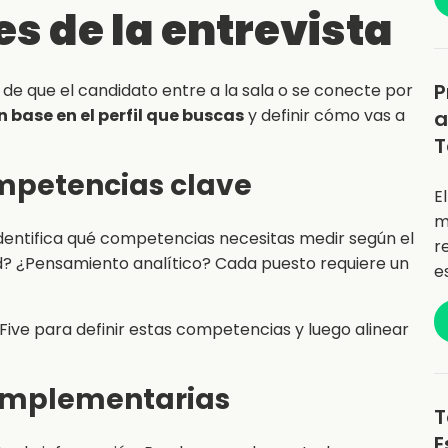
s de la entrevista
P
e que el candidato entre a la sala o se conecte por
 base en el perfil que buscas
y definir cómo vas a
a
T
competencias clave
E
m
identifica qué competencias necesitas medir según el
r
ad? ¿Pensamiento analítico? Cada puesto requiere un
e
ive para definir estas competencias y luego alinear
complementarias
T
E