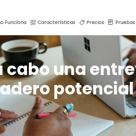
o Funciona
Características
Precios
Pruebas
a cabo una entre
dadero potencial