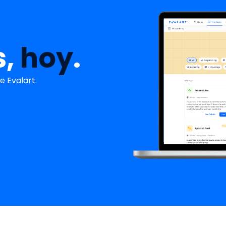
s,
hoy
.
 Evalart.