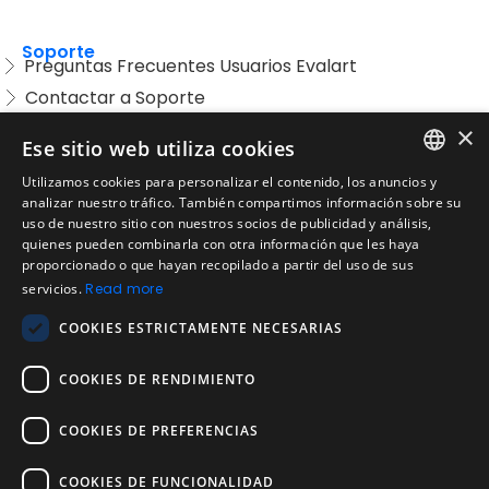
Soporte
Preguntas Frecuentes Usuarios Evalart
Contactar a Soporte
Preguntas Frecuentes Candidatos
×
Ese sitio web utiliza cookies
Legal
Utilizamos cookies para personalizar el contenido, los anuncios y
Condiciones de Servicio
ENGLISH
analizar nuestro tráfico. También compartimos información sobre su
Aviso de privacidad
uso de nuestro sitio con nuestros socios de publicidad y análisis,
SPANISH
quienes pueden combinarla con otra información que les haya
Política de cookies
proporcionado o que hayan recopilado a partir del uso de sus
Política de devoluciones
PORTUGUESE
servicios.
Read more
Acuerdo de licencia de usuario
COOKIES ESTRICTAMENTE NECESARIAS
Aviso legal
Política de uso aceptable
COOKIES DE RENDIMIENTO
Empresa
COOKIES DE PREFERENCIAS
Acerca de nosotros
Blog
COOKIES DE FUNCIONALIDAD