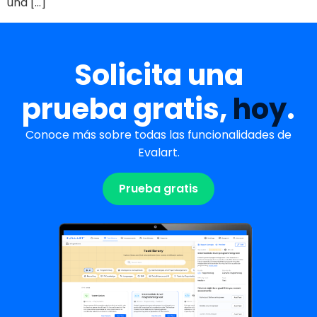
una […]
Solicita una
prueba gratis,
hoy
.
Conoce más sobre todas las funcionalidades de
Evalart.
Prueba gratis