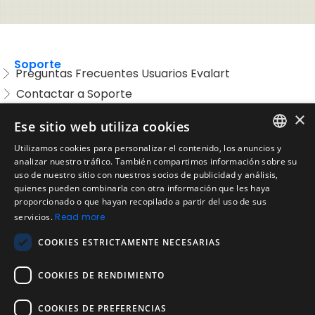
Soporte
Preguntas Frecuentes Usuarios Evalart
Contactar a Soporte
Preguntas Frecuentes Candidatos
×
Ese sitio web utiliza cookies
Legal
Utilizamos cookies para personalizar el contenido, los anuncios y
Condiciones de Servicio
ENGLISH
analizar nuestro tráfico. También compartimos información sobre su
Aviso de privacidad
uso de nuestro sitio con nuestros socios de publicidad y análisis,
SPANISH
quienes pueden combinarla con otra información que les haya
Política de cookies
proporcionado o que hayan recopilado a partir del uso de sus
Política de devoluciones
PORTUGUESE
servicios.
Read more
Acuerdo de licencia de usuario
COOKIES ESTRICTAMENTE NECESARIAS
Aviso legal
Política de uso aceptable
COOKIES DE RENDIMIENTO
Empresa
COOKIES DE PREFERENCIAS
Acerca de nosotros