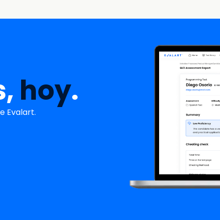
s,
hoy
.
 Evalart.