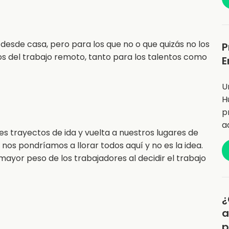
esde casa, pero para los que no o que quizás no los
P
os del trabajo remoto, tanto para los talentos como
E
U
H
p
a
 trayectos de ida y vuelta a nuestros lugares de
os pondríamos a llorar todos aquí y no es la idea.
mayor peso de los trabajadores al decidir el trabajo
¿
a
p