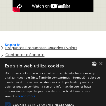
Soporte
Preguntas Frecuentes Usuarios Evalart
Contactar a Soporte
Preguntas Frecuentes Candidatos
×
Ese sitio web utiliza cookies
Legal
Utilizamos cookies para personalizar el contenido, los anuncios y
Condiciones de Servicio
ENGLISH
analizar nuestro tráfico. También compartimos información sobre su
Aviso de privacidad
uso de nuestro sitio con nuestros socios de publicidad y análisis,
SPANISH
quienes pueden combinarla con otra información que les haya
Política de cookies
proporcionado o que hayan recopilado a partir del uso de sus
Política de devoluciones
PORTUGUESE
servicios.
Read more
Acuerdo de licencia de usuario
COOKIES ESTRICTAMENTE NECESARIAS