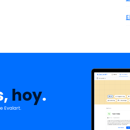
E
s,
hoy
.
 Evalart.