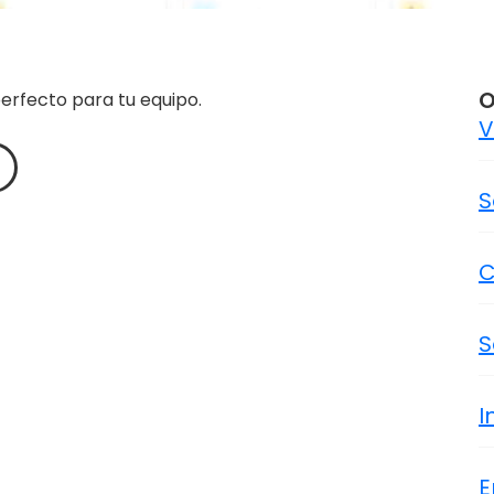
O
erfecto para tu equipo.
V
S
C
S
I
E