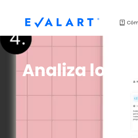
Cóm
Analiza los r