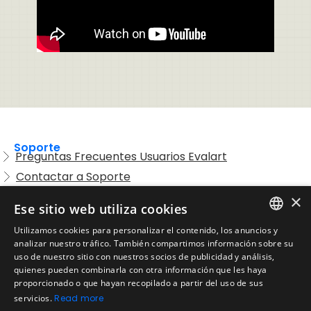
Soporte
Preguntas Frecuentes Usuarios Evalart
Contactar a Soporte
Preguntas Frecuentes Candidatos
×
Ese sitio web utiliza cookies
Legal
Utilizamos cookies para personalizar el contenido, los anuncios y
Condiciones de Servicio
ENGLISH
analizar nuestro tráfico. También compartimos información sobre su
Aviso de privacidad
uso de nuestro sitio con nuestros socios de publicidad y análisis,
SPANISH
quienes pueden combinarla con otra información que les haya
Política de cookies
proporcionado o que hayan recopilado a partir del uso de sus
Política de devoluciones
PORTUGUESE
servicios.
Read more