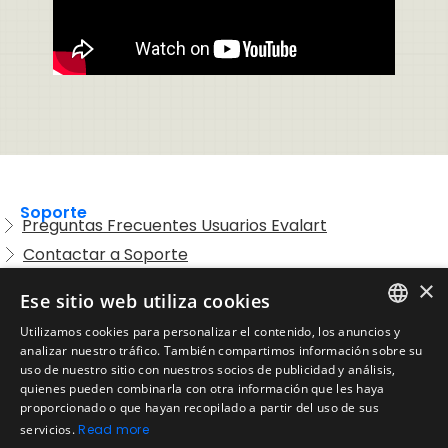
Soporte
Preguntas Frecuentes Usuarios Evalart
Contactar a Soporte
Preguntas Frecuentes Candidatos
×
Ese sitio web utiliza cookies
Legal
Utilizamos cookies para personalizar el contenido, los anuncios y
Condiciones de Servicio
ENGLISH
analizar nuestro tráfico. También compartimos información sobre su
Aviso de privacidad
uso de nuestro sitio con nuestros socios de publicidad y análisis,
SPANISH
quienes pueden combinarla con otra información que les haya
Política de cookies
proporcionado o que hayan recopilado a partir del uso de sus
Política de devoluciones
PORTUGUESE
servicios.
Read more