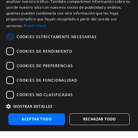
ENGLISH
analizar nuestro tráfico. También compartimos información sobre su
Aviso de privacidad
uso de nuestro sitio con nuestros socios de publicidad y análisis,
SPANISH
quienes pueden combinarla con otra información que les haya
Política de cookies
proporcionado o que hayan recopilado a partir del uso de sus
Política de devoluciones
PORTUGUESE
servicios.
Read more
Acuerdo de licencia de usuario
COOKIES ESTRICTAMENTE NECESARIAS
Aviso legal
Política de uso aceptable
COOKIES DE RENDIMIENTO
Empresa
COOKIES DE PREFERENCIAS
Acerca de nosotros
Blog
COOKIES DE FUNCIONALIDAD
Pruebas de confiabilidad y validez
Pruebas
COOKIES NO CLASIFICADAS
MOSTRAR DETALLES
Contáctenos
Contáctenos
ACEPTAR TODO
RECHAZAR TODO
Contactar con ventas
Noosa Labs Inc – Las Vegas, NV, USA