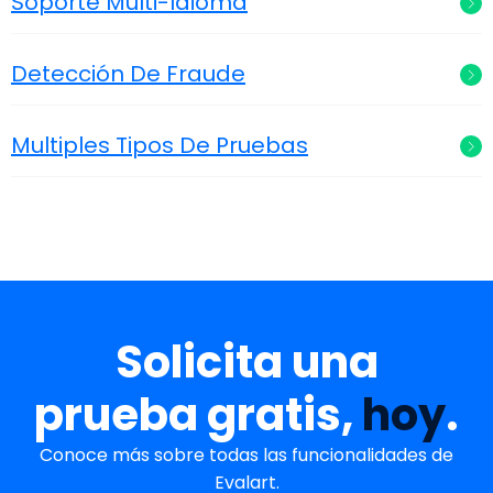
Soporte Multi-Idioma
Detección De Fraude
Multiples Tipos De Pruebas
Solicita una
prueba gratis,
hoy
.
Conoce más sobre todas las funcionalidades de
Evalart.