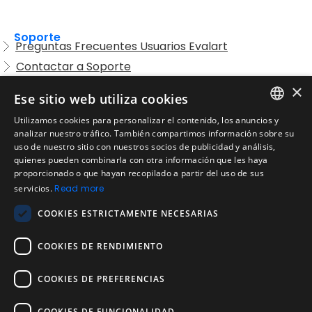
Soporte
Preguntas Frecuentes Usuarios Evalart
Contactar a Soporte
Preguntas Frecuentes Candidatos
×
Ese sitio web utiliza cookies
Legal
Utilizamos cookies para personalizar el contenido, los anuncios y
Condiciones de Servicio
ENGLISH
analizar nuestro tráfico. También compartimos información sobre su
Aviso de privacidad
uso de nuestro sitio con nuestros socios de publicidad y análisis,
SPANISH
quienes pueden combinarla con otra información que les haya
Política de cookies
proporcionado o que hayan recopilado a partir del uso de sus
Política de devoluciones
PORTUGUESE
servicios.
Read more
Acuerdo de licencia de usuario
COOKIES ESTRICTAMENTE NECESARIAS
Aviso legal
Política de uso aceptable
COOKIES DE RENDIMIENTO
Empresa
COOKIES DE PREFERENCIAS
Acerca de nosotros
Blog
COOKIES DE FUNCIONALIDAD