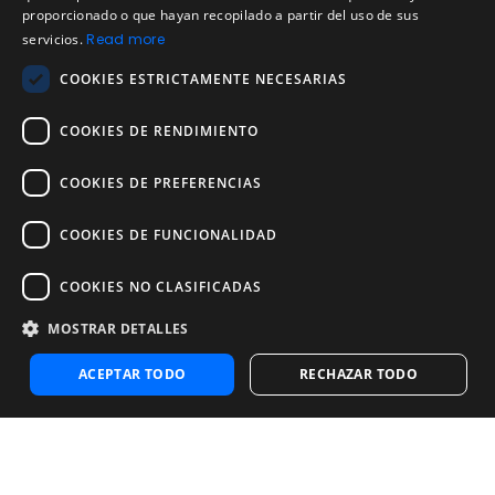
proporcionado o que hayan recopilado a partir del uso de sus
Acuerdo de licencia de usuario
PORTUGUESE
servicios.
Read more
Aviso legal
COOKIES ESTRICTAMENTE NECESARIAS
Política de uso aceptable
COOKIES DE RENDIMIENTO
Empresa
Acerca de nosotros
Blog
COOKIES DE PREFERENCIAS
Pruebas de confiabilidad y validez
COOKIES DE FUNCIONALIDAD
Pruebas
COOKIES NO CLASIFICADAS
Contáctenos
Contáctenos
MOSTRAR DETALLES
Contactar con ventas
Noosa Labs Inc – Las Vegas, NV, USA
ACEPTAR TODO
RECHAZAR TODO