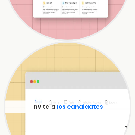
Invita a
los
candidatos