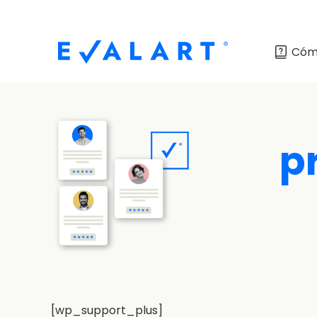
Cóm
p
[wp_support_plus]