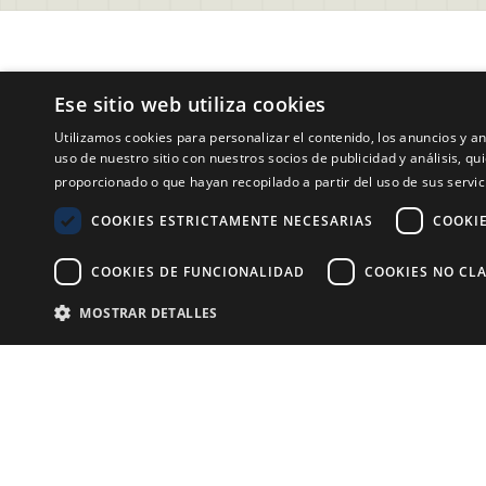
Soporte
Legal
Ese sitio web utiliza cookies
Preguntas Frecuentes Usuarios 
Condici
Utilizamos cookies para personalizar el contenido, los anuncios y 
Evalart
Aviso d
uso de nuestro sitio con nuestros socios de publicidad y análisis, 
Contactar a Soporte
Política
proporcionado o que hayan recopilado a partir del uso de sus servic
Preguntas Frecuentes Candidatos
Polític
COOKIES ESTRICTAMENTE NECESARIAS
COOKI
Acuerdo
COOKIES DE FUNCIONALIDAD
COOKIES NO CLA
Aviso le
Polític
MOSTRAR DETALLES