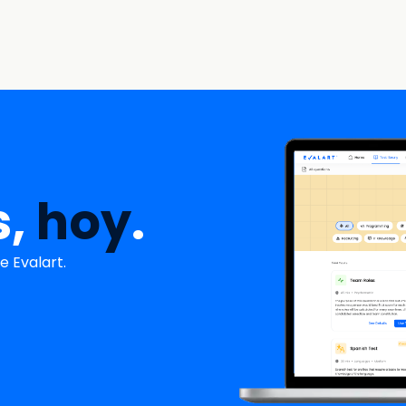
s,
hoy
.
 Evalart.