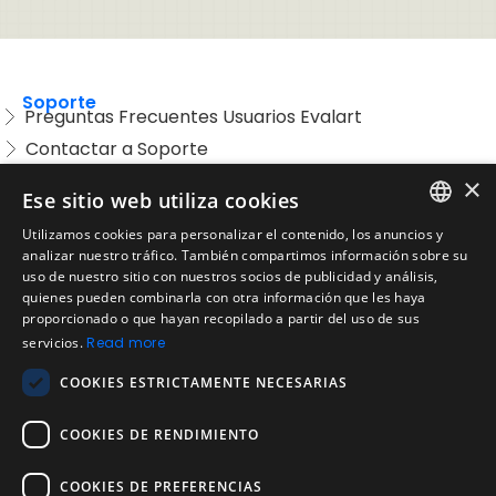
Soporte
Preguntas Frecuentes Usuarios Evalart
Contactar a Soporte
Preguntas Frecuentes Candidatos
×
Ese sitio web utiliza cookies
Legal
Utilizamos cookies para personalizar el contenido, los anuncios y
Condiciones de Servicio
ENGLISH
analizar nuestro tráfico. También compartimos información sobre su
Aviso de privacidad
uso de nuestro sitio con nuestros socios de publicidad y análisis,
SPANISH
quienes pueden combinarla con otra información que les haya
Política de cookies
proporcionado o que hayan recopilado a partir del uso de sus
Política de devoluciones
PORTUGUESE
servicios.
Read more
Acuerdo de licencia de usuario
COOKIES ESTRICTAMENTE NECESARIAS
Aviso legal
Política de uso aceptable
COOKIES DE RENDIMIENTO
Empresa
COOKIES DE PREFERENCIAS
Acerca de nosotros