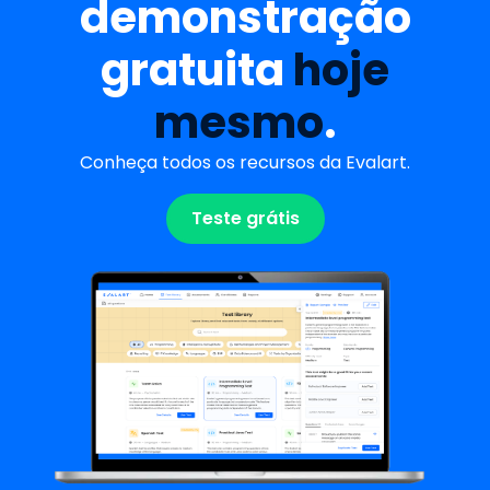
demonstração
gratuita
hoje
mesmo
.
Conheça todos os recursos da Evalart.
Teste grátis