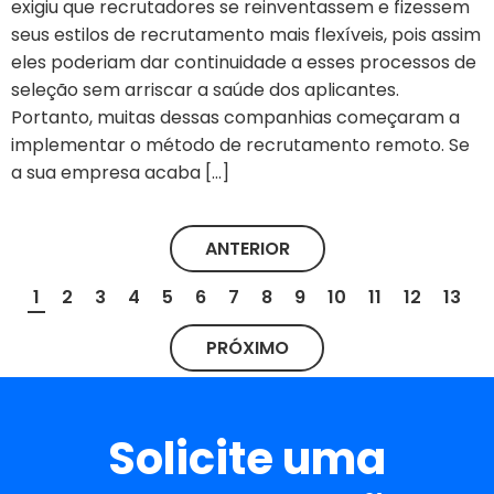
exigiu que recrutadores se reinventassem e fizessem
seus estilos de recrutamento mais flexíveis, pois assim
eles poderiam dar continuidade a esses processos de
seleção sem arriscar a saúde dos aplicantes.
Portanto, muitas dessas companhias começaram a
implementar o método de recrutamento remoto. Se
a sua empresa acaba […]
ANTERIOR
1
2
3
4
5
6
7
8
9
10
11
12
13
PRÓXIMO
Solicite uma