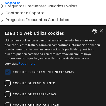
Soporte
Preguntas Frecuentes Usuarios Evalart
Contactar a Soporte
Preguntas Frecuentes Candidatos
×
Legal
Condiciones de Servicio
Ese sitio web utiliza cookies
Aviso de privacidad
Utilizamos cookies para personalizar el contenido, los anuncios y
ENGLISH
analizar nuestro tráfico. También compartimos información sobre su
Política de cookies
uso de nuestro sitio con nuestros socios de publicidad y análisis,
Política de devoluciones
SPANISH
quienes pueden combinarla con otra información que les haya
proporcionado o que hayan recopilado a partir del uso de sus
Acuerdo de licencia de usuario
PORTUGUESE
servicios.
Read more
Aviso legal
COOKIES ESTRICTAMENTE NECESARIAS
Política de uso aceptable
COOKIES DE RENDIMIENTO
Empresa
Acerca de nosotros
Blog
COOKIES DE PREFERENCIAS
Pruebas de confiabilidad y validez
COOKIES DE FUNCIONALIDAD