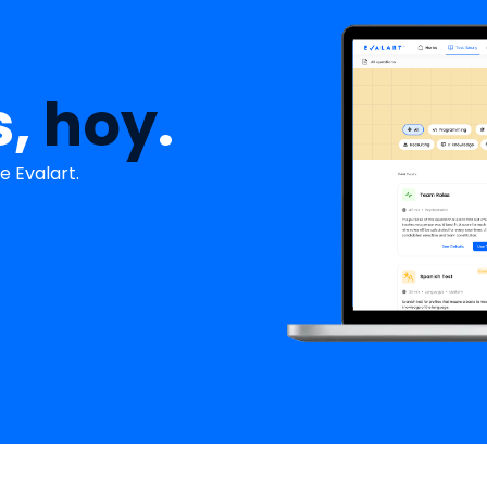
s,
hoy
.
 Evalart.