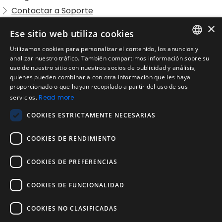
Contactar a Soporte
Preguntas Frecuentes Candidatos
×
Ese sitio web utiliza cookies
Legal
Utilizamos cookies para personalizar el contenido, los anuncios y
Condiciones de Servicio
ENGLISH
analizar nuestro tráfico. También compartimos información sobre su
Aviso de privacidad
uso de nuestro sitio con nuestros socios de publicidad y análisis,
SPANISH
quienes pueden combinarla con otra información que les haya
Política de cookies
proporcionado o que hayan recopilado a partir del uso de sus
Política de devoluciones
PORTUGUESE
servicios.
Read more
Acuerdo de licencia de usuario
COOKIES ESTRICTAMENTE NECESARIAS
Aviso legal
Política de uso aceptable
COOKIES DE RENDIMIENTO
Empresa
COOKIES DE PREFERENCIAS
Acerca de nosotros
Blog
COOKIES DE FUNCIONALIDAD
Pruebas de confiabilidad y validez
Pruebas
COOKIES NO CLASIFICADAS