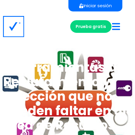
Iniciar sesión
Prueba gratis
6 Herramientas de
Reclutamiento y
Selección que no
pueden faltar en un
área de Recursos