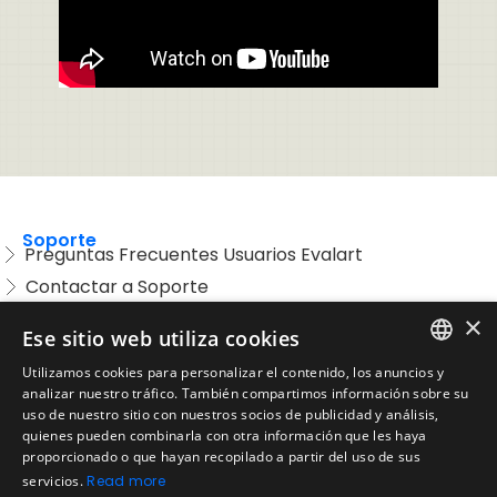
Soporte
Preguntas Frecuentes Usuarios Evalart
Contactar a Soporte
Preguntas Frecuentes Candidatos
×
Ese sitio web utiliza cookies
Legal
Utilizamos cookies para personalizar el contenido, los anuncios y
Condiciones de Servicio
ENGLISH
analizar nuestro tráfico. También compartimos información sobre su
Aviso de privacidad
uso de nuestro sitio con nuestros socios de publicidad y análisis,
SPANISH
quienes pueden combinarla con otra información que les haya
Política de cookies
proporcionado o que hayan recopilado a partir del uso de sus
Política de devoluciones
PORTUGUESE
servicios.
Read more