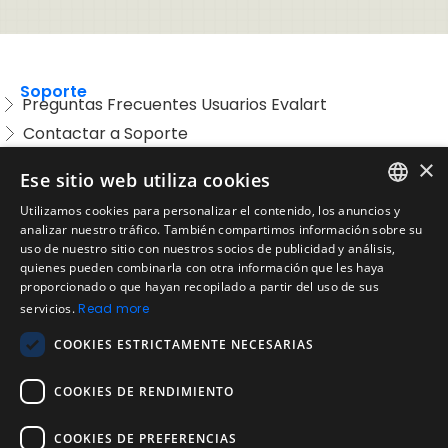
Soporte
Preguntas Frecuentes Usuarios Evalart
Contactar a Soporte
Preguntas Frecuentes Candidatos
×
Ese sitio web utiliza cookies
Legal
Utilizamos cookies para personalizar el contenido, los anuncios y
Condiciones de Servicio
ENGLISH
analizar nuestro tráfico. También compartimos información sobre su
Aviso de privacidad
uso de nuestro sitio con nuestros socios de publicidad y análisis,
SPANISH
quienes pueden combinarla con otra información que les haya
Política de cookies
proporcionado o que hayan recopilado a partir del uso de sus
Política de devoluciones
PORTUGUESE
servicios.
Read more
Acuerdo de licencia de usuario
COOKIES ESTRICTAMENTE NECESARIAS
Aviso legal
Política de uso aceptable
COOKIES DE RENDIMIENTO
Empresa
COOKIES DE PREFERENCIAS
Acerca de nosotros